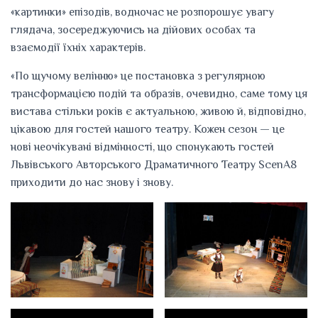
«картинки» епізодів, водночас не розпорошує увагу
глядача, зосереджуючись на дійових особах та
взаємодії їхніх характерів.
«По щучому велінню» це постановка з регулярною
трансформацією подій та образів, очевидно, саме тому ця
вистава стільки років є актуальною, живою й, відповідно,
цікавою для гостей нашого театру. Кожен сезон — це
нові неочікувані відмінності, що спонукають гостей
Львівського Авторського Драматичного Театру ScenA8
приходити до нас знову і знову.