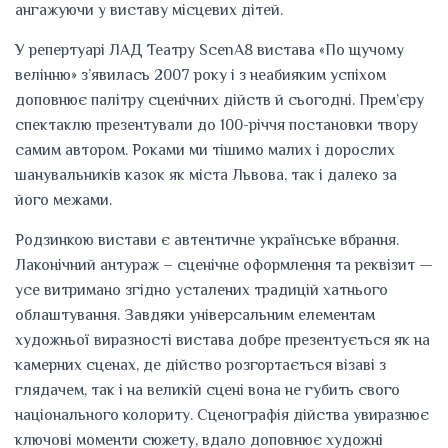
ангажуючи у виставу місцевих дітей.
У репертуарі ЛАД Театру ScenA8 вистава «По щучому
велінню» з’явилась 2007 року і з неабияким успіхом
доповнює палітру сценічних дійств й сьогодні. Прем’єру
спектаклю презентували до 100-річчя постановки твору
самим автором. Роками ми тішимо малих і дорослих
шанувальників казок як міста Львова, так і далеко за
його межами.
Родзинкою вистави є автентичне українське вбрання.
Лаконічний антураж – сценічне оформлення та реквізит —
усе витримано згідно усталених традицій хатнього
облаштування. Завдяки універсальним елементам
художньої виразності вистава добре презентується як на
камерних сценах, де дійство розгортається візаві з
глядачем, так і на великій сцені вона не губить свого
національного колориту. Сценографія дійства увиразнює
ключові моменти сюжету, вдало доповнює художні