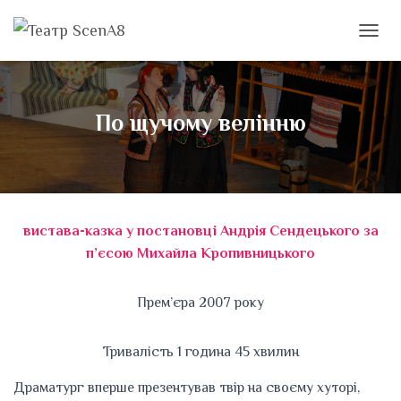
П
Е
Р
Е
М
По щучому велінню
К
Н
У
Т
И
Н
вистава-казка у постановці Андрія Сендецького за
А
В
п’єсою Михайла Кропивницького
І
Г
А
Прем’єра 2007 року
Ц
І
Тривалість 1 година 45 хвилин
Ю
Драматург вперше презентував твір на своєму хуторі,