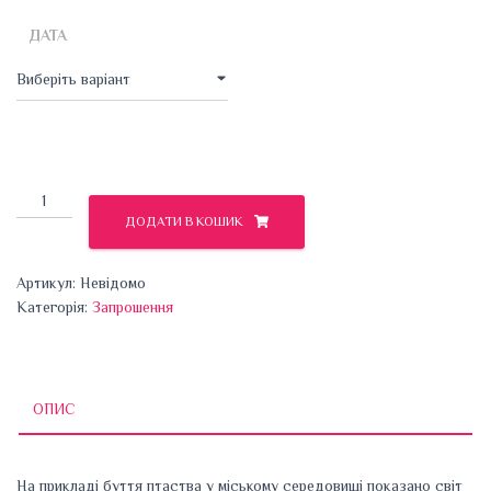
ДАТА
Птах
птахові
ДОДАТИ В КОШИК
–
птах
Артикул:
Невідомо
кількість
Категорія:
Запрошення
ОПИС
На прикладі буття птаства у міському середовищі показано світ