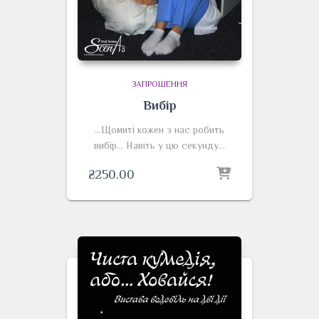
ЗАПРОШЕННЯ
Вибір
…Щомиті кожен з нас робить
вибір… Навіть у цю секунду…
₴
250.00