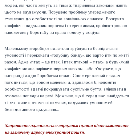
людей, які часто живуть за тими ж тваринними законами, навіть
цього не зауважуючи. Порушено проблему упередженого
ставлення до особистості за зовнішньою ознакою. Розкрито
конфлікт з надуманим ворогом і стереотипами, проілюстровано
наполегливу боротьбу за право голосу у соціумі.
Маленькому «горобцю» вдається зруйнувати безпідставні
умовності і переконати «голубину банду», що варто йти по житті
разом. Адже «птах – це птах, і птах птахові – птах», а будь-який
конфлікт можна вирішити мирним шляхом… або з’ясувати, що
насправді жодної проблеми немає. Спостережливий глядач
погодиться, що зовсім маленькі й, здавалося б, непомітні
особистості здатні покращувати суспільне буття, змінювати в
оточенні погляди на речі. Можливо, що й серед вас знайдуться
ті, хто живе в оточенні штучних, надуманих умовностей
безпідставного цькування…
Запрошення надсилається впродовж години після замовлення
на зазначену адресу електронної пошти.