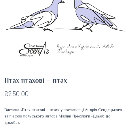
Птах птахові – птах
₴
250.00
Вистава «Птах птахові – птах» у постановці Андрія Сендецького
за п’єсою польського автора Маліни Преслюги «Дзьоб до
дзьоба».